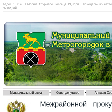
Адрес: 107143, г. Москва, Открытое шоссе, д. 19, корп.6, понедельник - четве
выходной
•
•
Муниципальный округ
Совет депутатов
Аппарат Сов
Межрайонной прокур