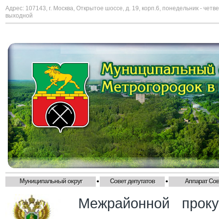
Адрес: 107143, г. Москва, Открытое шоссе, д. 19, корп.6, понедельник - четве
выходной
•
•
Муниципальный округ
Совет депутатов
Аппарат Сов
Межрайонной прокур