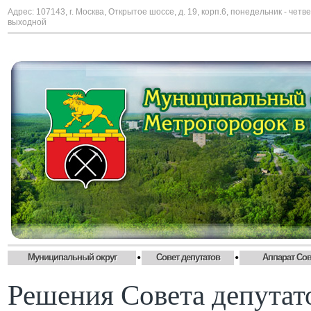
Адрес: 107143, г. Москва, Открытое шоссе, д. 19, корп.6, понедельник - четве
выходной
•
•
Муниципальный округ
Совет депутатов
Аппарат Сов
Решения Совета депутатов