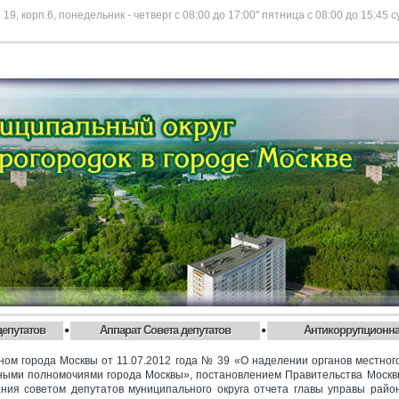
 19, корп.6, понедельник - четверг с 08:00 до 17:00" пятница с 08:00 до 15:45 
•
•
депутатов
Аппарат Совета депутатов
Антикоррупционна
оном города Москвы от 11.07.2012 года № 39 «О наделении органов местно
ными полномочиями города Москвы», постановлением Правительства Москв
ния советом депутатов муниципального округа отчета главы управы райо