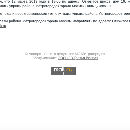
, что 12 марта 2019 года в 18-00 по адресу: Открытое шоссе, дом 19, ко
главы управы района Метрогородок города Москвы Пильщикова О.Е.
риод подачи проектов вопросов к отчету главы управы района Метрогородок гор
правы района Метрогородок города Москвы направлять по адресу: Открытое шо
k.ru
.
© Аппарат Совета депутатов МО Метрогородок
Обслуживание:
ООО «3В Третья Волна»