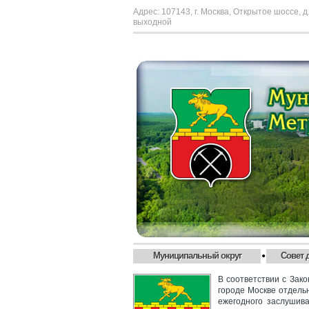
Адрес: 107143, г. Москва, Открытое шоссе, д.
выходной
•
Муниципальный округ
Совет 
В соответствии с Зак
городе Москве отдель
ежегодного заслушива