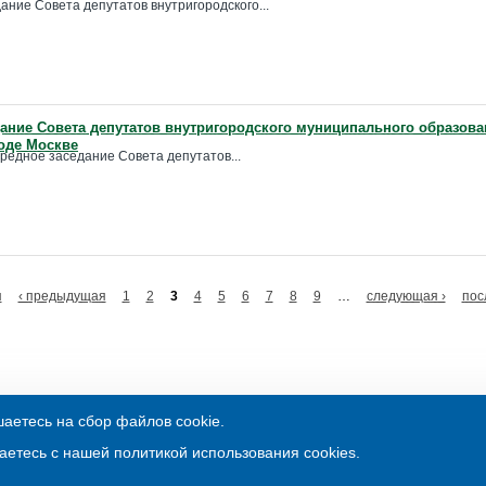
ание Совета депутатов внутригородского...
ание Совета депутатов внутригородского муниципального образова
оде Москве
ередное заседание Совета депутатов...
я
‹ предыдущая
1
2
3
4
5
6
7
8
9
…
следующая ›
пос
аетесь на сбор файлов cookie.
© Аппарат Совета депутатов МО Метрогородок
Обслуживание:
ООО «3В Третья Волна»
аетесь с нашей политикой использования cookies.