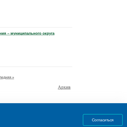
ния – муниципального округа
ледняя »
Архив
Согласиться