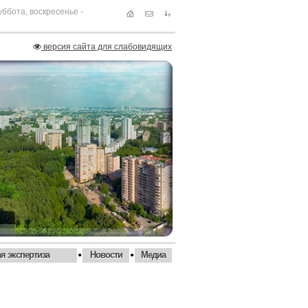
суббота, воскресенье -
версия сайта для слабовидящих
•
•
я экспертиза
Новости
Медиа