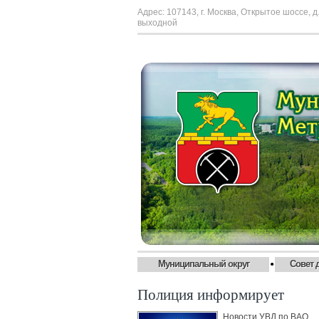
Адрес: 107143, г. Москва, Открытое шоссе, д.
выходной
•
Муниципальный округ
Совет 
Полиция информирует
Новости УВД по ВАО