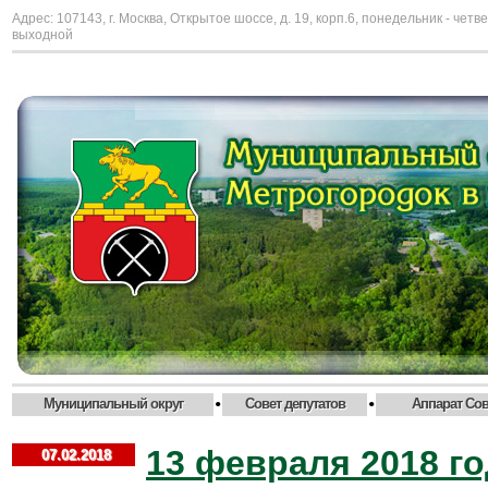
Адрес: 107143, г. Москва, Открытое шоссе, д. 19, корп.6, понедельник - четве
выходной
•
•
Муниципальный округ
Совет депутатов
Аппарат Сов
13 февраля 2018 г
07.02.2018